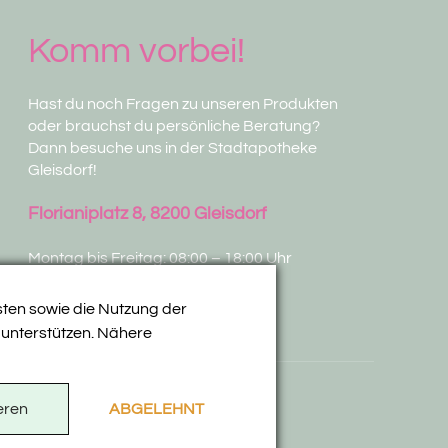
Komm vorbei!
Hast du noch Fragen zu unseren Produkten
oder brauchst du persönliche Beratung?
Dann besuche uns in der Stadtapotheke
Gleisdorf!
Florianiplatz 8, 8200 Gleisdorf
Montag bis Freitag: 08:00 – 18:00 Uhr
Samstag: 07:30 – 12:00 Uhr
sten sowie die Nutzung der
 unterstützen. Nähere
rrufsbelehrung
eren
ABGELEHNT