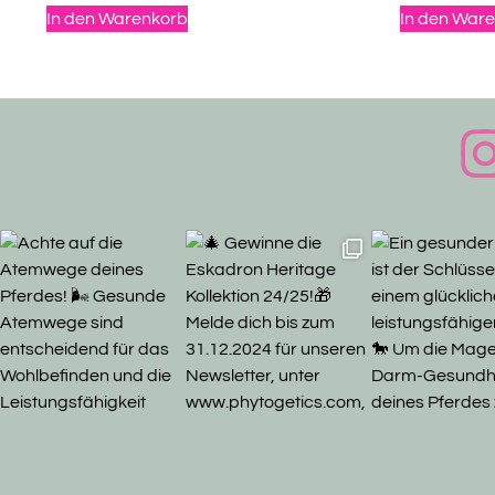
von 5
In den Warenkorb
In den War