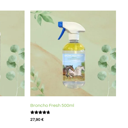
Broncho Fresh 500ml
Bewertet
27,90
€
mit
4.50