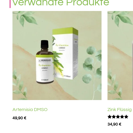
Verwandte Produkte
Artemisia DMSO
Zink Flüssi
49,90
€
Bewertet
34,90
€
mit
5.00