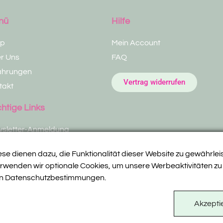
nü
Hilfe
op
Mein Account
r Uns
FAQ
ahrungen
Vertrag widerrufen
takt
htige Links
sletter-Anmeldung
dtapotheke Gleisdorf
ese dienen dazu, die Funktionalität dieser Website zu gewährlei
haus Gleisdorf
erwenden wir optionale Cookies, um unsere Werbeaktivitäten zu
ren Datenschutzbestimmungen.
Datenschutzerklärung
Impressum
AGB
Wide
Akzepti