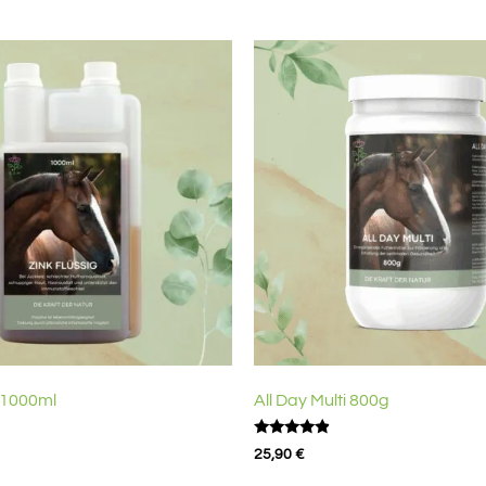
g 1000ml
All Day Multi 800g
Bewertet
25,90
€
mit
4.67