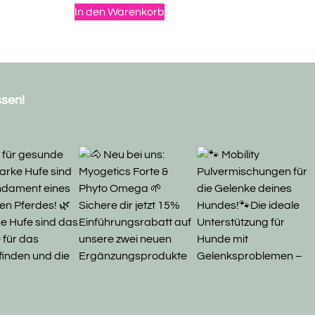
von 5
In den Warenkorb
ssen!