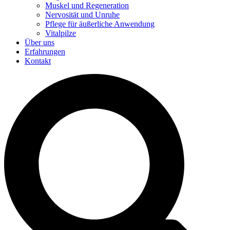
Muskel und Regeneration
Nervosität und Unruhe
Pflege für äußerliche Anwendung
Vitalpilze
Über uns
Erfahrungen
Kontakt